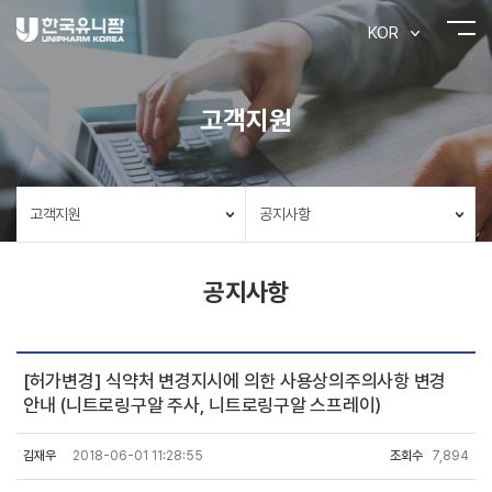
KOR
고객지원
고객지원
공지사항
공지사항
[허가변경] 식약처 변경지시에 의한 사용상의주의사항 변경
안내 (니트로링구알 주사, 니트로링구알 스프레이)
김재우
2018-06-01 11:28:55
조회수
7,894