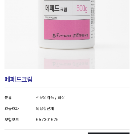
메페드크림
분류
전문의약품 / 화상
효능효과
외용항균제
보험코드
657301625