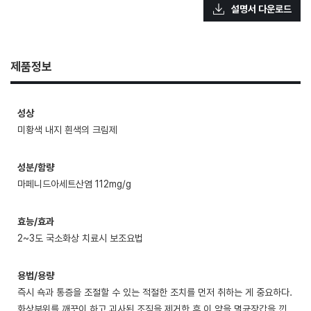
설명서 다운로드
제품정보
성상
미황색 내지 흰색의 크림제
성분/함량
마페니드아세트산염 112mg/g
효능/효과
2~3도 국소화상 치료시 보조요법
용법/용량
즉시 쇽과 통증을 조절할 수 있는 적절한 조치를 먼저 취하는 게 중요하다.
화상부위를 깨끗이 하고 괴사된 조직을 제거한 후 이 약을 멸균장갑을 낀